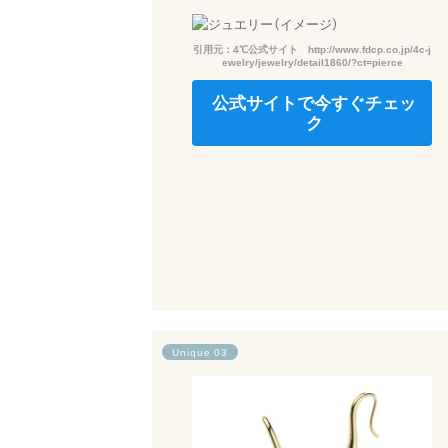
引用元：4℃公式サイト http://www.fdcp.co.jp/4c-j
ewelry/jewelry/detail1860/?ct=pierce
公式サイトで今すぐチェッ
ク
Unique 03