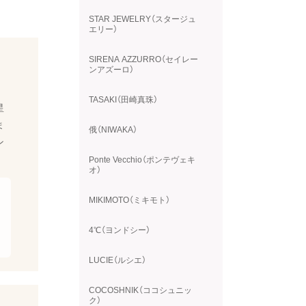
STAR JEWELRY（スタージュ
エリー）
SIRENA AZZURRO（セイレー
ンアズーロ）
TASAKI（田崎真珠）
星
ま
俄（NIWAKA）
ン
Ponte Vecchio（ポンテヴェキ
オ）
MIKIMOTO（ミキモト）
4℃（ヨンドシー）
LUCIE（ルシエ）
COCOSHNIK（ココシュニッ
ク）