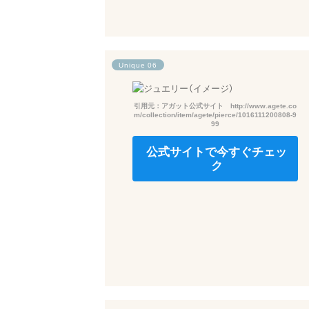
Unique 06
引用元：アガット公式サイト http://www.agete.co
m/collection/item/agete/pierce/1016111200808-9
99
公式サイトで今すぐチェッ
ク