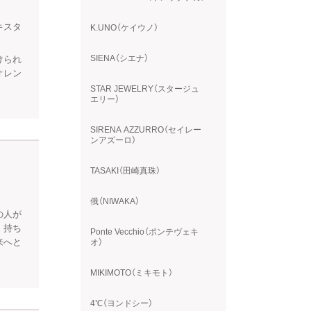
キスタ
K.UNO（ケイウノ）
SIENA（シエナ）
けられ
オレン
STAR JEWELRY（スタージュ
エリー）
SIRENA AZZURRO（セイレー
ンアズーロ）
TASAKI（田崎真珠）
俄（NIWAKA）
の人が
、持ち
Ponte Vecchio（ポンテヴェキ
来へと
オ）
MIKIMOTO（ミキモト）
4℃（ヨンドシー）