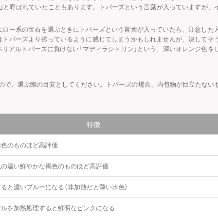
ズ」と呼ばれていたこともあります。トパーズという言葉が入っていますが、
エロー系の宝石を選ぶときにトパーズという言葉が入っていたら、注意した
はトパーズより劣っているように感じてしまうかもしれませんが、決してそ
ペリアルトパーズに負けない「マディラシトリン」という、深いオレンジ色を
すので、選ぶ際の目安としてください。トパーズの場合、内包物が目立たない
特徴
赤色のものほど高評価
色の濃い鮮やかな褐色のものほど高評価
ると濃いブルーになる（非加熱だと薄い水色）
アルを加熱処理すると鮮明なピンクになる