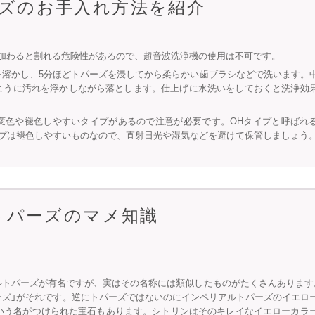
ズのお手入れ方法を紹介
加わると割れる危険性があるので、超音波洗浄機の使用は不可です。
を溶かし、5分ほどトパーズを浸してから柔らかい歯ブラシなどで洗います。
ように汚れを浮かしながら落とします。仕上げに水洗いをしておくと洗浄効
変色や褪色しやすいタイプがあるので注意が必要です。OHタイプと呼ばれ
イプは褪色しやすいものなので、直射日光や湿気などを避けて保管しましょう
トパーズのマメ知識
ルトパーズが有名ですが、実はその名称には類似したものがたくさんあります
ーズ」がそれです。逆にトパーズではないのにインペリアルトパーズのイエロ
という名がつけられた宝石もあります。シトリンはそのキレイなイエローカラ