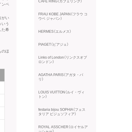
CAFE RING（カフェリング）
インペ
FRAU KOBE JAPAN（フラウ コ
方がい
ウベ ジャパン）
ういう
した希
HERMES（エルメス）
PIAGET（ピアジェ）
ものほ
Links of London（リンクスオブ
ロンドン）
AGATHA PARIS（アガタ・パ
リ）
LOUIS VUITTON（ルイ・ヴィ
トン）
festaria bijou SOPHIA（フェス
タリア ビジュソフィア）
ROYAL ASSCHER（ロイヤルア
ッシャー）