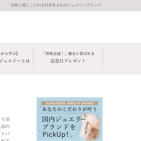
伝統と技にこだわる日本生まれのジュエリーブランド
たり治
ャ語の
「トパ
されて