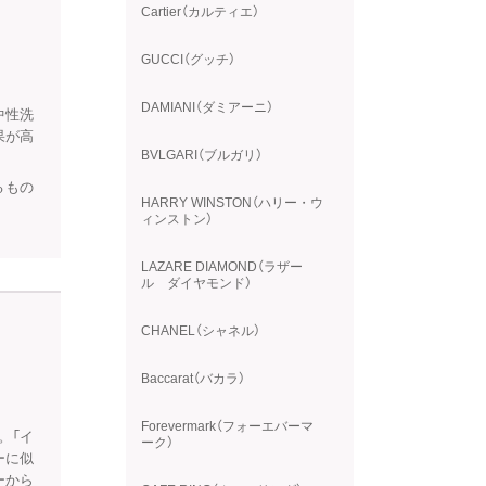
Cartier（カルティエ）
GUCCI（グッチ）
DAMIANI（ダミアーニ）
中性洗
果が高
BVLGARI（ブルガリ）
るもの
HARRY WINSTON（ハリー・ウ
。
ィンストン）
LAZARE DIAMOND（ラザー
ル ダイヤモンド）
CHANEL（シャネル）
Baccarat（バカラ）
Forevermark（フォーエバーマ
。「イ
ーク）
ーに似
ーから