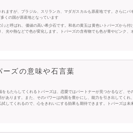
されますが、ブラジル、スリランカ、マダガスカルも原産地です。さらにパ
ど多くの国が原産地となっています
の）」と呼ばれ、価値の高い希少石です。和名の黄玉は黄色いトパーズから付
り、光や熱などで色が変化します。トパーズの含有物でも色が青やピンク、
パーズの意味や石言葉
。幸福をもたらしてくれるトパーズは、恋愛ではパートナーが見つかるなど、そ
用があります。また、そのパワーは内面を豊かにし、能力を引き出してくれ
払拭してくれるので、心をきれいにする効果も期待できます。トパーズは未