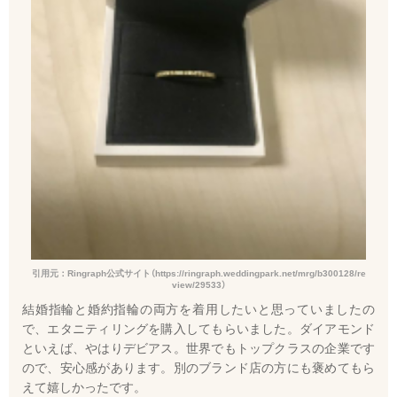
引用元：Ringraph公式サイト（https://ringraph.weddingpark.net/mrg/b300128/re
view/29533）
結婚指輪と婚約指輪の両方を着用したいと思っていましたの
で、エタニティリングを購入してもらいました。ダイアモンド
といえば、やはりデビアス。世界でもトップクラスの企業です
ので、安心感があります。別のブランド店の方にも褒めてもら
えて嬉しかったです。