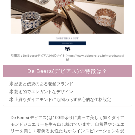
引用元：De Beers(デビアス)公式サイト（https://www.debeers.co.jp/morethanagi
ft）
De Beers(デビアス)の特徴は？
歴史と伝統のある老舗ブランド
芸術的でエレガントなデザイン
上質なダイアモンドにも関わらず良心的な価格設定
De Beers(デビアス)は100年余りに渡って美しく輝くダイア
モンドジュエリーを生み出し続けています。自然界やジュエ
リーを美しく着飾る女性たちからインスピレーションを受